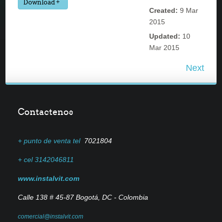
Download
Created:
9 Mar
2015
Updated:
10
Mar 2015
Next
Contactenos
+ punto de venta tel
7021804
+ cel 3142046811
www.instalvit.com
Calle 138 # 45-87
Bogotá, DC - Colombia
comercial@instalvit.com