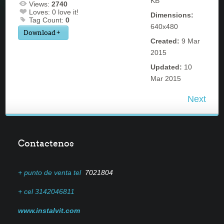
KB
Views:
2740
Loves:
0
love it!
Dimensions:
Tag Count:
0
640x480
Download
Created:
9 Mar
2015
Updated:
10
Mar 2015
Next
Contactenos
+ punto de venta tel
7021804
+ cel 3142046811
www.instalvit.com