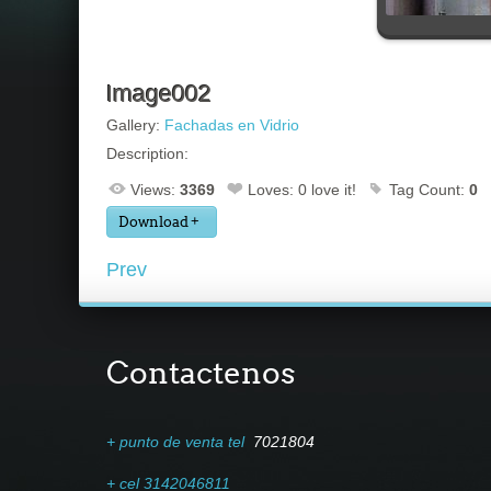
Image002
Gallery:
Fachadas en Vidrio
Description:
Views:
3369
Loves:
0
love it!
Tag Count:
0
Download
Prev
Contactenos
+ punto de venta tel
7021804
+ cel 3142046811